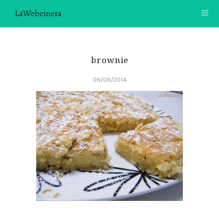
LaWebcinera
RECETAS
brownie
VIDEORECETAS
06/06/2014
CONTACTO
SOBRE MÍ
¿TE GUSTARÍA UNIRTE A NUESTRA AVENTURA GASTRON
ÓMICA?
ÚNETE A LA NEWSLETTER
RECOMENDACIONES