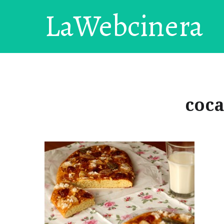
LaWebcinera
coca