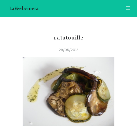
LaWebcinera
RECETAS
ratatouille
VIDEORECETAS
29/05/2013
CONTACTO
SOBRE MÍ
¿TE GUSTARÍA UNIRTE A NUESTRA AVENTURA GASTRON
ÓMICA?
ÚNETE A LA NEWSLETTER
RECOMENDACIONES