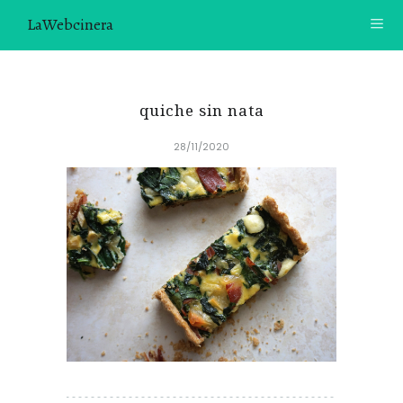
LaWebcinera
RECETAS
quiche sin nata
VIDEORECETAS
28/11/2020
CONTACTO
SOBRE MÍ
¿TE GUSTARÍA UNIRTE A NUESTRA AVENTURA GASTRON
ÓMICA?
ÚNETE A LA NEWSLETTER
RECOMENDACIONES