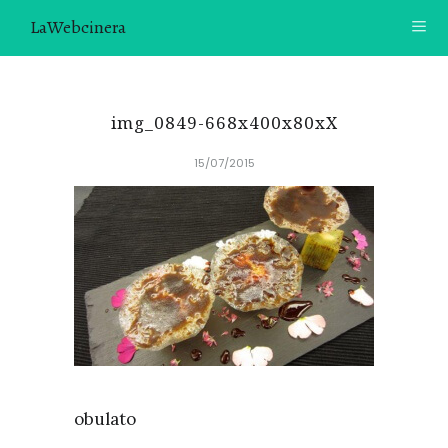
LaWebcinera
RECETAS
img_0849-668x400x80xX
VIDEORECETAS
15/07/2015
CONTACTO
SOBRE MÍ
¿TE GUSTARÍA UNIRTE A NUESTRA AVENTURA GASTRON
ÓMICA?
ÚNETE A LA NEWSLETTER
RECOMENDACIONES
obulato