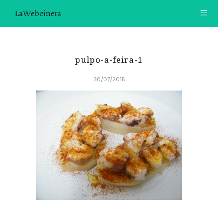
LaWebcinera
RECETAS
pulpo-a-feira-1
VIDEORECETAS
30/07/2015
CONTACTO
SOBRE MÍ
¿TE GUSTARÍA UNIRTE A NUESTRA AVENTURA GASTRON
ÓMICA?
ÚNETE A LA NEWSLETTER
RECOMENDACIONES