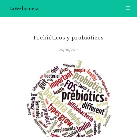
LaWebcinera
RECETAS
Prebióticos y probióticos
VIDEORECETAS
25/05/2015
CONTACTO
SOBRE MÍ
¿TE GUSTARÍA UNIRTE A NUESTRA AVENTURA GASTRON
ÓMICA?
ÚNETE A LA NEWSLETTER
RECOMENDACIONES