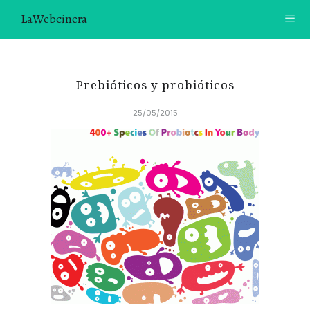
LaWebcinera
RECETAS
Prebióticos y probióticos
VIDEORECETAS
25/05/2015
CONTACTO
SOBRE MÍ
¿TE GUSTARÍA UNIRTE A NUESTRA AVENTURA GASTRON
ÓMICA?
ÚNETE A LA NEWSLETTER
RECOMENDACIONES