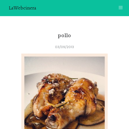
LaWebcinera
RECETAS
pollo
VIDEORECETAS
03/09/2013
CONTACTO
SOBRE MÍ
¿TE GUSTARÍA UNIRTE A NUESTRA AVENTURA GASTRON
ÓMICA?
ÚNETE A LA NEWSLETTER
RECOMENDACIONES