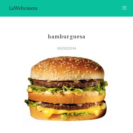
LaWebcinera
RECETAS
hamburguesa
VIDEORECETAS
06/10/2014
CONTACTO
SOBRE MÍ
¿TE GUSTARÍA UNIRTE A NUESTRA AVENTURA GASTRON
ÓMICA?
ÚNETE A LA NEWSLETTER
RECOMENDACIONES