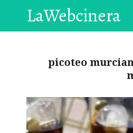
LaWebcinera
picoteo murciano
m