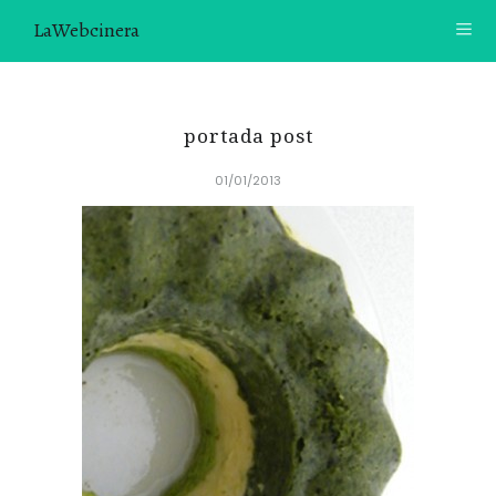
LaWebcinera
RECETAS
portada post
VIDEORECETAS
01/01/2013
CONTACTO
SOBRE MÍ
¿TE GUSTARÍA UNIRTE A NUESTRA AVENTURA GASTRON
ÓMICA?
ÚNETE A LA NEWSLETTER
RECOMENDACIONES