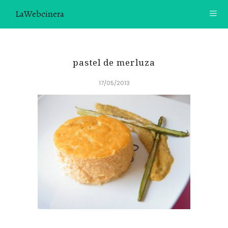
LaWebcinera
RECETAS
pastel de merluza
VIDEORECETAS
17/05/2013
CONTACTO
SOBRE MÍ
¿TE GUSTARÍA UNIRTE A NUESTRA AVENTURA GASTRON
ÓMICA?
ÚNETE A LA NEWSLETTER
RECOMENDACIONES