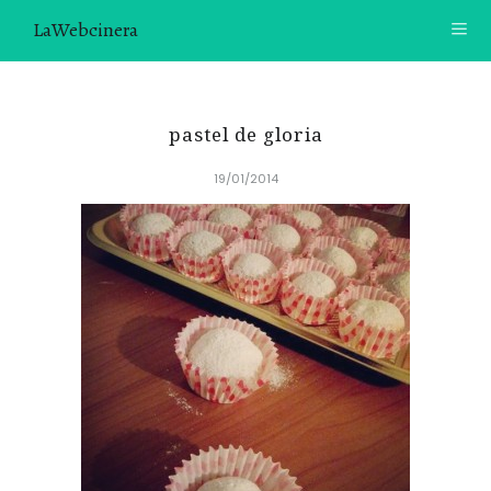
LaWebcinera
RECETAS
pastel de gloria
VIDEORECETAS
19/01/2014
CONTACTO
SOBRE MÍ
¿TE GUSTARÍA UNIRTE A NUESTRA AVENTURA GASTRON
ÓMICA?
ÚNETE A LA NEWSLETTER
RECOMENDACIONES