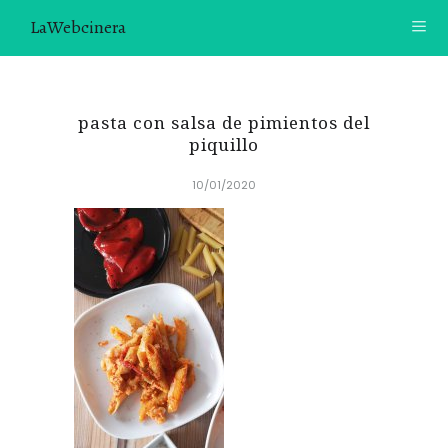
LaWebcinera
RECETAS
pasta con salsa de pimientos del
VIDEORECETAS
piquillo
10/01/2020
CONTACTO
SOBRE MÍ
¿TE GUSTARÍA UNIRTE A NUESTRA AVENTURA GASTRON
ÓMICA?
ÚNETE A LA NEWSLETTER
RECOMENDACIONES