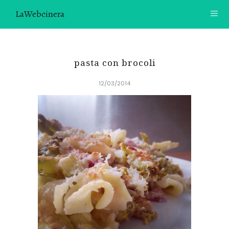
LaWebcinera
RECETAS
pasta con brocoli
VIDEORECETAS
12/03/2014
CONTACTO
SOBRE MÍ
¿TE GUSTARÍA UNIRTE A NUESTRA AVENTURA GASTRON
ÓMICA?
ÚNETE A LA NEWSLETTER
RECOMENDACIONES