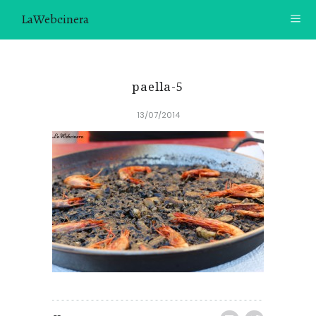
LaWebcinera
RECETAS
paella-5
VIDEORECETAS
13/07/2014
CONTACTO
SOBRE MÍ
¿TE GUSTARÍA UNIRTE A NUESTRA AVENTURA GASTRON
ÓMICA?
ÚNETE A LA NEWSLETTER
RECOMENDACIONES