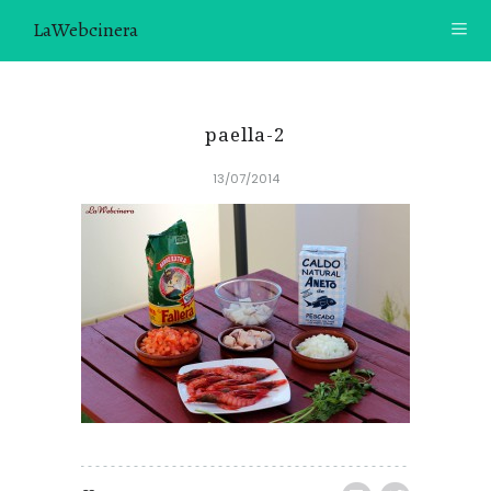
LaWebcinera
RECETAS
paella-2
VIDEORECETAS
13/07/2014
CONTACTO
SOBRE MÍ
¿TE GUSTARÍA UNIRTE A NUESTRA AVENTURA GASTRON
ÓMICA?
ÚNETE A LA NEWSLETTER
RECOMENDACIONES