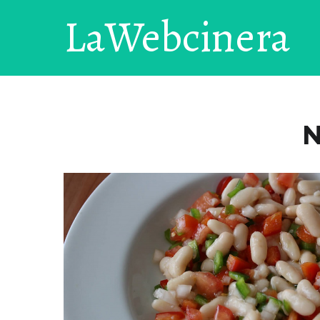
LaWebcinera
N