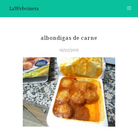
LaWebcinera
RECETAS
albondigas de carne
VIDEORECETAS
13/02/2013
CONTACTO
SOBRE MÍ
¿TE GUSTARÍA UNIRTE A NUESTRA AVENTURA GASTRON
ÓMICA?
ÚNETE A LA NEWSLETTER
RECOMENDACIONES