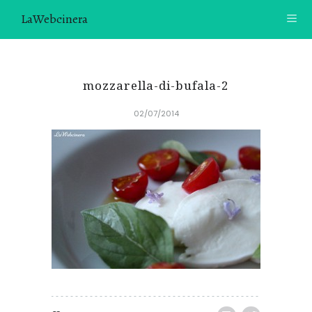
LaWebcinera
RECETAS
mozzarella-di-bufala-2
VIDEORECETAS
02/07/2014
CONTACTO
SOBRE MÍ
¿TE GUSTARÍA UNIRTE A NUESTRA AVENTURA GASTRON
ÓMICA?
ÚNETE A LA NEWSLETTER
RECOMENDACIONES