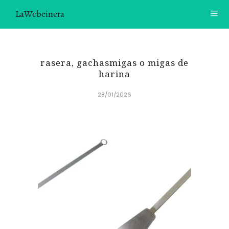
LaWebcinera
RECETAS
rasera, gachasmigas o migas de
VIDEORECETAS
harina
28/01/2026
CONTACTO
SOBRE MÍ
¿TE GUSTARÍA UNIRTE A NUESTRA AVENTURA GASTRON
ÓMICA?
ÚNETE A LA NEWSLETTER
RECOMENDACIONES