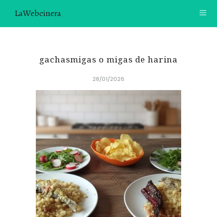
LaWebcinera
RECETAS
gachasmigas o migas de harina
VIDEORECETAS
28/01/2026
CONTACTO
SOBRE MÍ
¿TE GUSTARÍA UNIRTE A NUESTRA AVENTURA GASTRON
ÓMICA?
ÚNETE A LA NEWSLETTER
RECOMENDACIONES