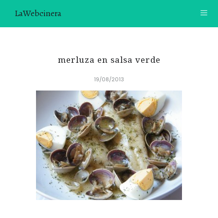
LaWebcinera
RECETAS
merluza en salsa verde
VIDEORECETAS
19/08/2013
CONTACTO
SOBRE MÍ
¿TE GUSTARÍA UNIRTE A NUESTRA AVENTURA GASTRON
ÓMICA?
ÚNETE A LA NEWSLETTER
RECOMENDACIONES