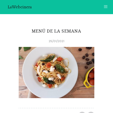
LaWebcinera
RECETAS
MENÚ DE LA SEMANA
VIDEORECETAS
25/01/2021
CONTACTO
SOBRE MÍ
¿TE GUSTARÍA UNIRTE A NUESTRA AVENTURA GASTRON
ÓMICA?
ÚNETE A LA NEWSLETTER
RECOMENDACIONES