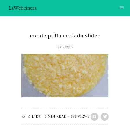
LaWebcinera
RECETAS
mantequilla cortada slider
VIDEORECETAS
15/12/2012
CONTACTO
SOBRE MÍ
¿TE GUSTARÍA UNIRTE A NUESTRA AVENTURA GASTRON
ÓMICA?
ÚNETE A LA NEWSLETTER
RECOMENDACIONES
1 MIN READ
473 VIEWS
0
LIKE