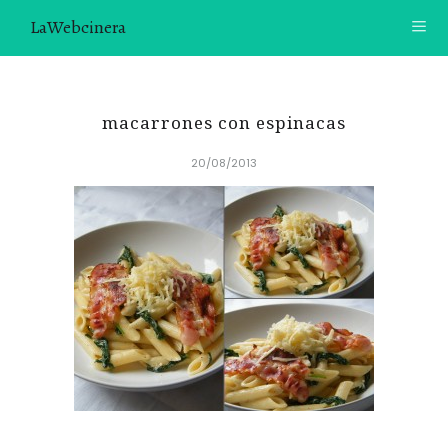
LaWebcinera
RECETAS
macarrones con espinacas
VIDEORECETAS
20/08/2013
CONTACTO
SOBRE MÍ
¿TE GUSTARÍA UNIRTE A NUESTRA AVENTURA GASTRON
ÓMICA?
ÚNETE A LA NEWSLETTER
RECOMENDACIONES