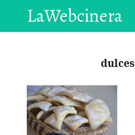
LaWebcinera
dulces