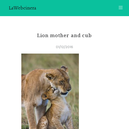
LaWebcinera
RECETAS
Lion mother and cub
VIDEORECETAS
01/12/2016
CONTACTO
SOBRE MÍ
¿TE GUSTARÍA UNIRTE A NUESTRA AVENTURA GASTRON
ÓMICA?
ÚNETE A LA NEWSLETTER
RECOMENDACIONES