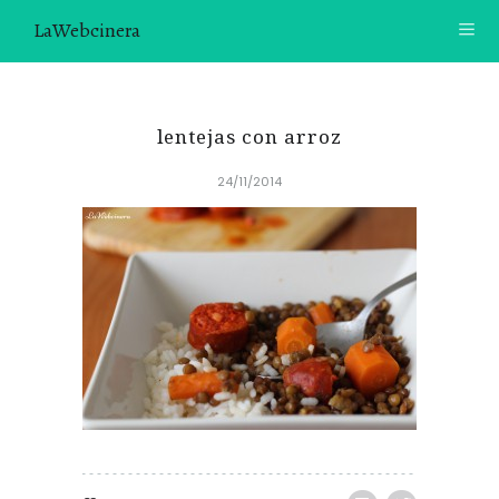
LaWebcinera
RECETAS
lentejas con arroz
VIDEORECETAS
24/11/2014
CONTACTO
SOBRE MÍ
¿TE GUSTARÍA UNIRTE A NUESTRA AVENTURA GASTRON
ÓMICA?
ÚNETE A LA NEWSLETTER
RECOMENDACIONES