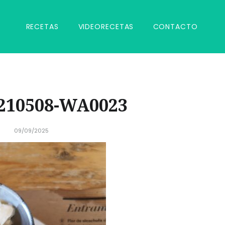
RECETAS
VIDEORECETAS
CONTACTO
210508-WA0023
09/09/2025