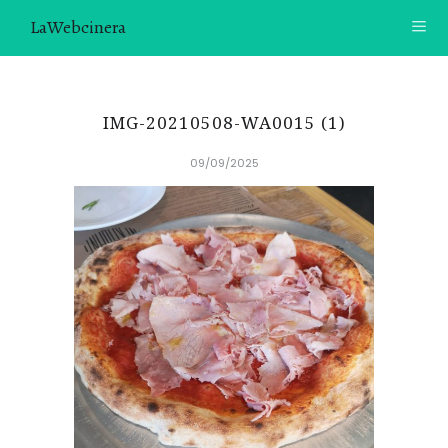
LaWebcinera
RECETAS
IMG-20210508-WA0015 (1)
VIDEORECETAS
09/09/2025
CONTACTO
SOBRE MÍ
¿TE GUSTARÍA UNIRTE A NUESTRA AVENTURA GASTRON
ÓMICA?
ÚNETE A LA NEWSLETTER
RECOMENDACIONES