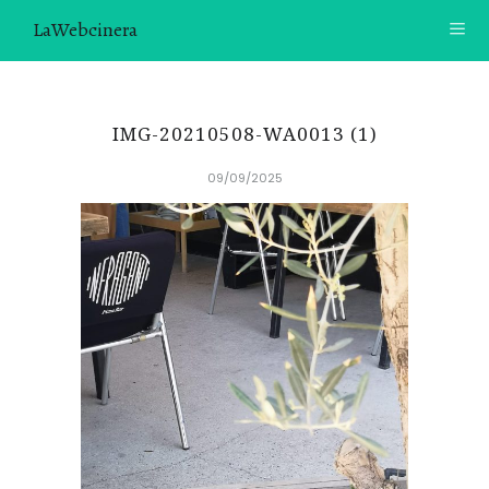
LaWebcinera
RECETAS
IMG-20210508-WA0013 (1)
VIDEORECETAS
09/09/2025
CONTACTO
SOBRE MÍ
¿TE GUSTARÍA UNIRTE A NUESTRA AVENTURA GASTRON
ÓMICA?
ÚNETE A LA NEWSLETTER
RECOMENDACIONES