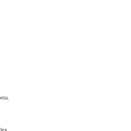
ria,
les