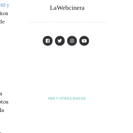
il y
LaWebcinera
iños
 de
a
PAN Y OTRAS MASAS
ptos
la