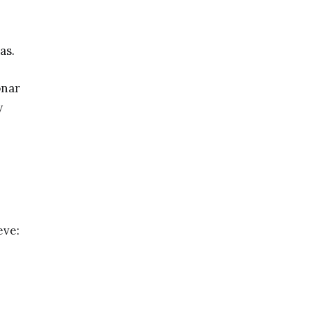
as.
onar
y
eve: