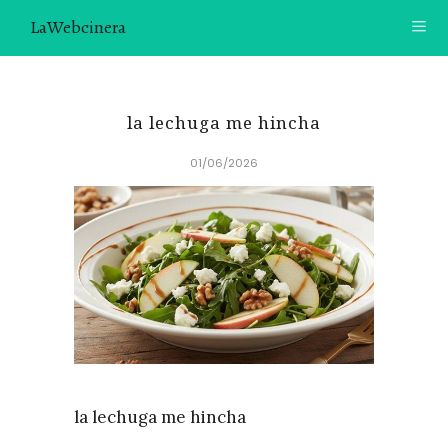
LaWebcinera
RECETAS
la lechuga me hincha
VIDEORECETAS
01/06/2026
CONTACTO
SOBRE MÍ
¿TE GUSTARÍA UNIRTE A NUESTRA AVENTURA GASTRON
ÓMICA?
ÚNETE A LA NEWSLETTER
RECOMENDACIONES
la lechuga me hincha