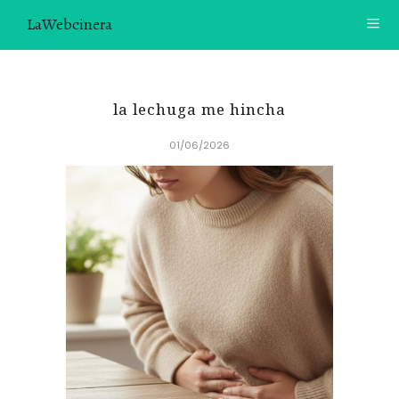
LaWebcinera
RECETAS
la lechuga me hincha
VIDEORECETAS
01/06/2026
CONTACTO
SOBRE MÍ
¿TE GUSTARÍA UNIRTE A NUESTRA AVENTURA GASTRON
ÓMICA?
ÚNETE A LA NEWSLETTER
RECOMENDACIONES