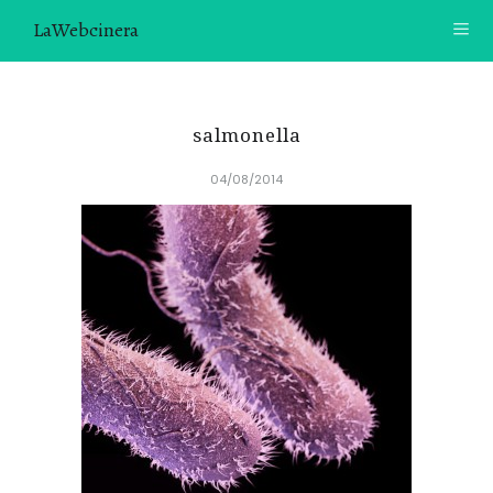
LaWebcinera
RECETAS
salmonella
VIDEORECETAS
04/08/2014
CONTACTO
SOBRE MÍ
¿TE GUSTARÍA UNIRTE A NUESTRA AVENTURA GASTRON
ÓMICA?
ÚNETE A LA NEWSLETTER
RECOMENDACIONES