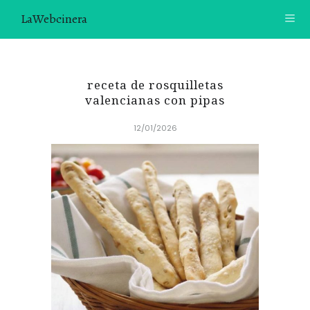
LaWebcinera
RECETAS
receta de rosquilletas
VIDEORECETAS
valencianas con pipas
12/01/2026
CONTACTO
SOBRE MÍ
¿TE GUSTARÍA UNIRTE A NUESTRA AVENTURA GASTRON
ÓMICA?
ÚNETE A LA NEWSLETTER
RECOMENDACIONES