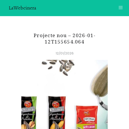
LaWebcinera
RECETAS
Projecte nou – 2026-01-
VIDEORECETAS
12T155654.064
12/01/2026
CONTACTO
SOBRE MÍ
¿TE GUSTARÍA UNIRTE A NUESTRA AVENTURA GASTRON
ÓMICA?
ÚNETE A LA NEWSLETTER
RECOMENDACIONES