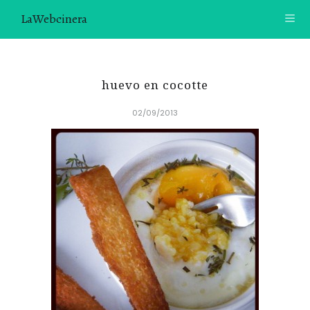
LaWebcinera
RECETAS
huevo en cocotte
VIDEORECETAS
02/09/2013
CONTACTO
SOBRE MÍ
¿TE GUSTARÍA UNIRTE A NUESTRA AVENTURA GASTRON
ÓMICA?
ÚNETE A LA NEWSLETTER
RECOMENDACIONES