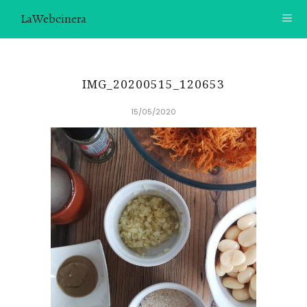
LaWebcinera
RECETAS
IMG_20200515_120653
VIDEORECETAS
15/05/2020
CONTACTO
SOBRE MÍ
¿TE GUSTARÍA UNIRTE A NUESTRA AVENTURA GASTRON
ÓMICA?
ÚNETE A LA NEWSLETTER
RECOMENDACIONES