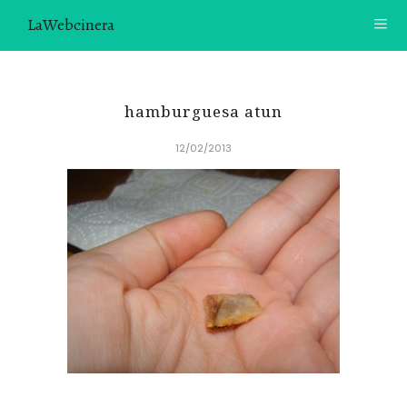
LaWebcinera
RECETAS
hamburguesa atun
VIDEORECETAS
12/02/2013
CONTACTO
SOBRE MÍ
¿TE GUSTARÍA UNIRTE A NUESTRA AVENTURA GASTRON
ÓMICA?
ÚNETE A LA NEWSLETTER
RECOMENDACIONES