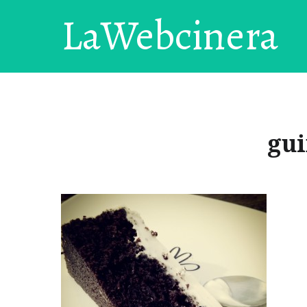
LaWebcinera
gui