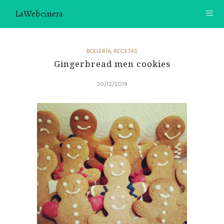
LaWebcinera
RECETAS
BOLLERÍA
,
RECETAS
Gingerbread men cookies
VIDEORECETAS
20/12/2019
CONTACTO
SOBRE MÍ
¿TE GUSTARÍA UNIRTE A NUESTRA AVENTURA GASTRON
ÓMICA?
ÚNETE A LA NEWSLETTER
RECOMENDACIONES