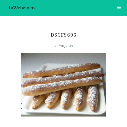
LaWebcinera
RECETAS
DSCF5696
VIDEORECETAS
28/08/2013
CONTACTO
SOBRE MÍ
¿TE GUSTARÍA UNIRTE A NUESTRA AVENTURA GASTRON
ÓMICA?
ÚNETE A LA NEWSLETTER
RECOMENDACIONES