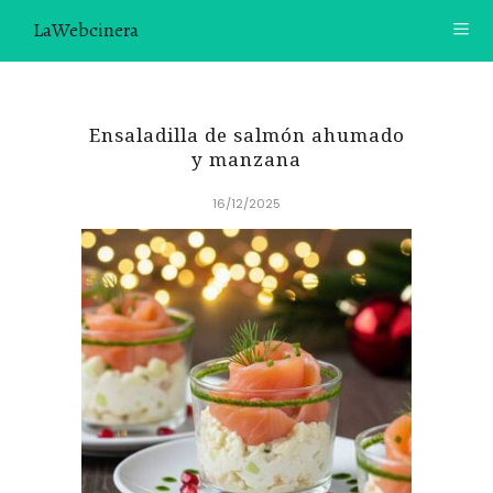
LaWebcinera
RECETAS
Ensaladilla de salmón ahumado
VIDEORECETAS
y manzana
16/12/2025
CONTACTO
SOBRE MÍ
¿TE GUSTARÍA UNIRTE A NUESTRA AVENTURA GASTRON
ÓMICA?
ÚNETE A LA NEWSLETTER
RECOMENDACIONES