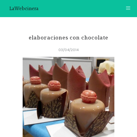
LaWebcinera
RECETAS
elaboraciones con chocolate
VIDEORECETAS
03/04/2014
CONTACTO
SOBRE MÍ
¿TE GUSTARÍA UNIRTE A NUESTRA AVENTURA GASTRON
ÓMICA?
ÚNETE A LA NEWSLETTER
RECOMENDACIONES