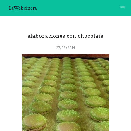
LaWebcinera
RECETAS
elaboraciones con chocolate
VIDEORECETAS
27/03/2014
CONTACTO
SOBRE MÍ
¿TE GUSTARÍA UNIRTE A NUESTRA AVENTURA GASTRON
ÓMICA?
ÚNETE A LA NEWSLETTER
RECOMENDACIONES