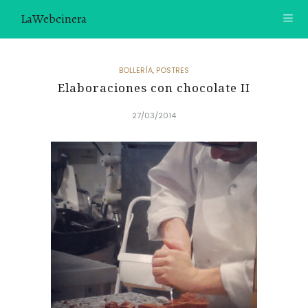
LaWebcinera
RECETAS
BOLLERÍA
,
POSTRES
Elaboraciones con chocolate II
VIDEORECETAS
27/03/2014
CONTACTO
SOBRE MÍ
¿TE GUSTARÍA UNIRTE A NUESTRA AVENTURA GASTRON
ÓMICA?
ÚNETE A LA NEWSLETTER
RECOMENDACIONES