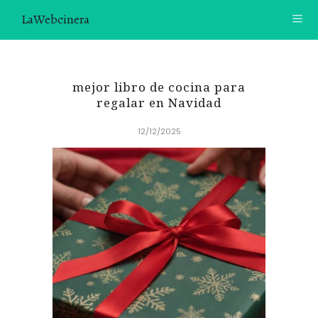
LaWebcinera
RECETAS
mejor libro de cocina para
VIDEORECETAS
regalar en Navidad
12/12/2025
CONTACTO
SOBRE MÍ
¿TE GUSTARÍA UNIRTE A NUESTRA AVENTURA GASTRON
ÓMICA?
ÚNETE A LA NEWSLETTER
RECOMENDACIONES